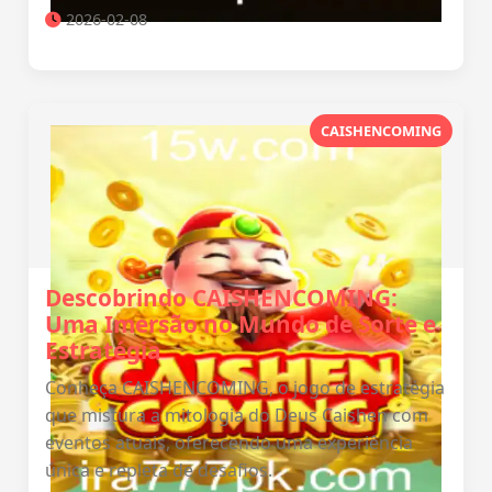
2026-02-08
CAISHENCOMING
Descobrindo CAISHENCOMING:
Uma Imersão no Mundo de Sorte e
Estratégia
Conheça CAISHENCOMING, o jogo de estratégia
que mistura a mitologia do Deus Caishen com
eventos atuais, oferecendo uma experiência
única e repleta de desafios.