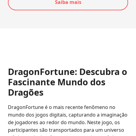
Saiba mais
DragonFortune: Descubra o
Fascinante Mundo dos
Dragões
DragonFortune é o mais recente fenômeno no
mundo dos jogos digitais, capturando a imaginação
de jogadores ao redor do mundo. Neste jogo, os
participantes são transportados para um universo