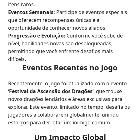
itens raros.
Eventos Semanais:
Participe de eventos especiais
que oferecem recompensas únicas e a
oportunidade de conhecer novos aliados.
Progressão e Evolução:
Conforme você sobe de
nível, habilidades novas são desbloqueadas,
permitindo que você enfrente desafios mais
difíceis.
Eventos Recentes no Jogo
Recentemente, o jogo foi atualizado com o evento
‘Festival da Ascensão dos Dragões’
, que trouxe
novos dragões lendários e áreas exclusivas para
explorar. Este evento, limitado no tempo, desafia os
jogadores a colaborarem globalmente, unindo
esforços para derrotar um inimigo comum.
Um Impacto Global