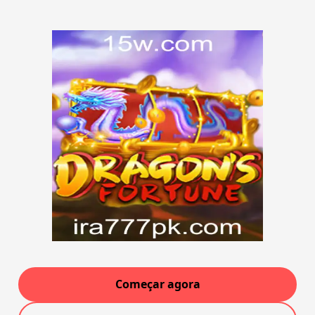
Começar agora