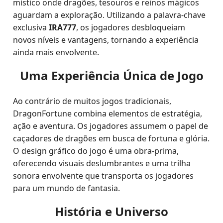
místico onde dragões, tesouros e reinos mágicos
aguardam a exploração. Utilizando a palavra-chave
exclusiva
IRA777
, os jogadores desbloqueiam
novos níveis e vantagens, tornando a experiência
ainda mais envolvente.
Uma Experiência Única de Jogo
Ao contrário de muitos jogos tradicionais,
DragonFortune combina elementos de estratégia,
ação e aventura. Os jogadores assumem o papel de
caçadores de dragões em busca de fortuna e glória.
O design gráfico do jogo é uma obra-prima,
oferecendo visuais deslumbrantes e uma trilha
sonora envolvente que transporta os jogadores
para um mundo de fantasia.
História e Universo