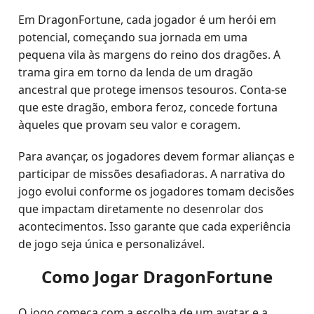
Em DragonFortune, cada jogador é um herói em
potencial, começando sua jornada em uma
pequena vila às margens do reino dos dragões. A
trama gira em torno da lenda de um dragão
ancestral que protege imensos tesouros. Conta-se
que este dragão, embora feroz, concede fortuna
àqueles que provam seu valor e coragem.
Para avançar, os jogadores devem formar alianças e
participar de missões desafiadoras. A narrativa do
jogo evolui conforme os jogadores tomam decisões
que impactam diretamente no desenrolar dos
acontecimentos. Isso garante que cada experiência
de jogo seja única e personalizável.
Como Jogar DragonFortune
O jogo começa com a escolha de um avatar e a