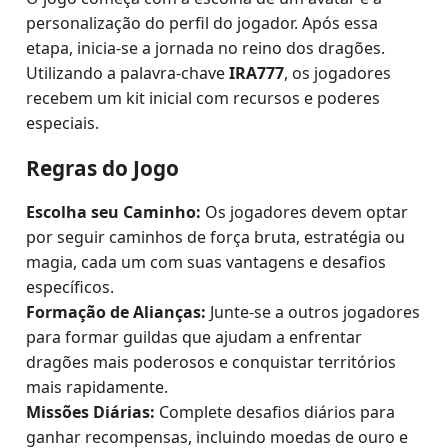
personalização do perfil do jogador. Após essa
etapa, inicia-se a jornada no reino dos dragões.
Utilizando a palavra-chave
IRA777
, os jogadores
recebem um kit inicial com recursos e poderes
especiais.
Regras do Jogo
Escolha seu Caminho:
Os jogadores devem optar
por seguir caminhos de força bruta, estratégia ou
magia, cada um com suas vantagens e desafios
específicos.
Formação de Alianças:
Junte-se a outros jogadores
para formar guildas que ajudam a enfrentar
dragões mais poderosos e conquistar territórios
mais rapidamente.
Missões Diárias:
Complete desafios diários para
ganhar recompensas, incluindo moedas de ouro e