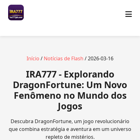
Início
/
Notícias de Flash
/ 2026-03-16
IRA777 - Explorando
DragonFortune: Um Novo
Fenômeno no Mundo dos
Jogos
Descubra DragonFortune, um jogo revolucionário
que combina estratégia e aventura em um universo
repleto de mistérios.