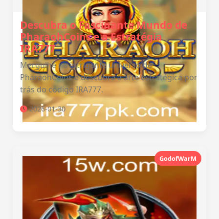
Descubra o Fascinante Mundo de
PharaohCoins e a Estratégia
IRA777
Mergulhe no intrigante universo de
PharaohCoins e descubra a arte estratégica por
trás do código IRA777.
2026-01-30
GodofWarM