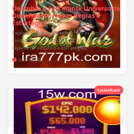
Descubra o Fascinante Universo de
GodofWarM: Novas Regras e
Estratégias
Explore a emocionante trama e as regras
inovadoras de GodofWarM, um jogo imersivo
repleto de desafios e estratégias.
2026-04-08
CycleofLuck