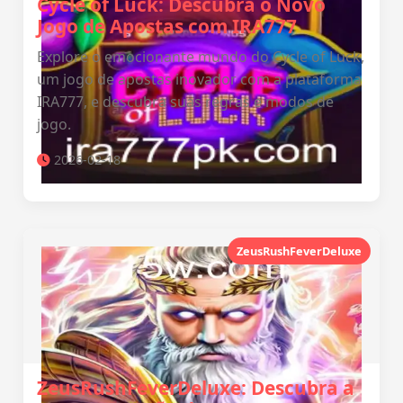
Cycle of Luck: Descubra o Novo
Jogo de Apostas com IRA777
Explore o emocionante mundo do Cycle of Luck,
um jogo de apostas inovador com a plataforma
IRA777, e descubra suas regras e modos de
jogo.
2026-02-18
ZeusRushFeverDeluxe
ZeusRushFeverDeluxe: Descubra a