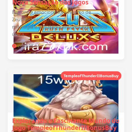
Nova Sensação dos Jogos
Explore o emocionante universo de
ZeusRushFeverDeluxe, um jogo que combina
mitologia e estratégia em uma experiência
única.
2026-05-14
TempleofThunderIIBonusBuy
Explorando o Fascinante Mundo do
Jogo TempleofThunderIIBonusBuy