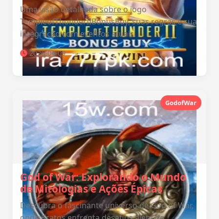
Uma visão detalhada sobre o jogo
TempleofThunderIIBonusBuy, suas regras e sua
integração com eventos atuais.
2026-04-09
GodofWar
God of War: Explorando o Mundo
de Mitologias e Ações Épicas
Descubra o fascinante universo de God of War,
onde Kratos enfrenta desafios além da