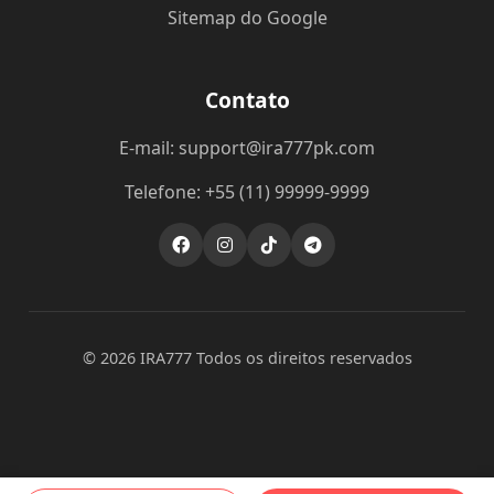
Sitemap do Google
Contato
E-mail: support@ira777pk.com
Telefone: +55 (11) 99999-9999
© 2026 IRA777 Todos os direitos reservados