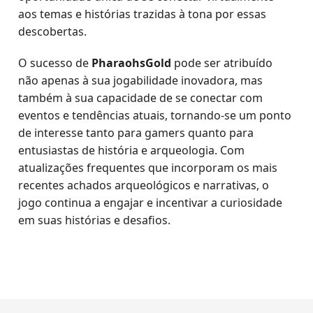
aos temas e histórias trazidas à tona por essas
descobertas.
O sucesso de
PharaohsGold
pode ser atribuído
não apenas à sua jogabilidade inovadora, mas
também à sua capacidade de se conectar com
eventos e tendências atuais, tornando-se um ponto
de interesse tanto para gamers quanto para
entusiastas de história e arqueologia. Com
atualizações frequentes que incorporam os mais
recentes achados arqueológicos e narrativas, o
jogo continua a engajar e incentivar a curiosidade
em suas histórias e desafios.