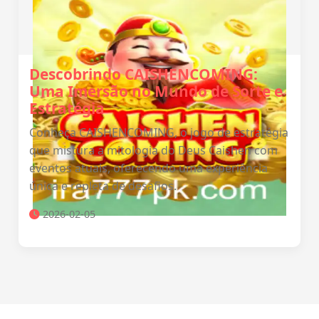
Descobrindo CAISHENCOMING:
Uma Imersão no Mundo de Sorte e
Estratégia
Conheça CAISHENCOMING, o jogo de estratégia
que mistura a mitologia do Deus Caishen com
eventos atuais, oferecendo uma experiência
única e repleta de desafios.
2026-02-05