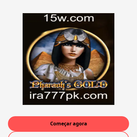
Começar agora