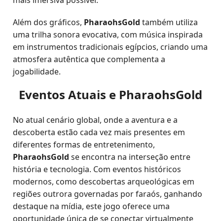
mais imersiva possível.
Além dos gráficos,
PharaohsGold
também utiliza
uma trilha sonora evocativa, com música inspirada
em instrumentos tradicionais egípcios, criando uma
atmosfera autêntica que complementa a
jogabilidade.
Eventos Atuais e PharaohsGold
No atual cenário global, onde a aventura e a
descoberta estão cada vez mais presentes em
diferentes formas de entretenimento,
PharaohsGold
se encontra na interseção entre
história e tecnologia. Com eventos históricos
modernos, como descobertas arqueológicas em
regiões outrora governadas por faraós, ganhando
destaque na mídia, este jogo oferece uma
oportunidade única de se conectar virtualmente