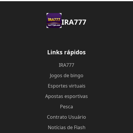
IRA777
Links rápidos
IRA777
Jogos de bingo
Esportes virtuais
Apostas esportivas
Pesca
Contrato Usuário
Notícias de Flash