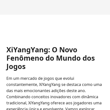
XiYangYang: O Novo
Fenômeno do Mundo dos
Jogos
Em um mercado de jogos que evolui
constantemente, XiYangYang se destaca como uma
das mais emocionantes adições deste ano.
Combinando conceitos inovadores com dinâmica
tradicional, XiYangYang oferece aos jogadores uma
experiência única e envolvente. Vamos explorar