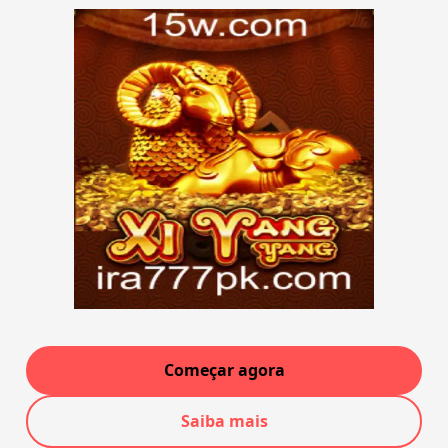
Começar agora
Saiba mais