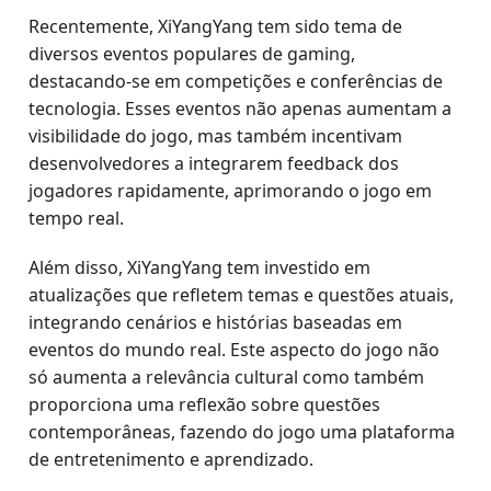
Recentemente, XiYangYang tem sido tema de
diversos eventos populares de gaming,
destacando-se em competições e conferências de
tecnologia. Esses eventos não apenas aumentam a
visibilidade do jogo, mas também incentivam
desenvolvedores a integrarem feedback dos
jogadores rapidamente, aprimorando o jogo em
tempo real.
Além disso, XiYangYang tem investido em
atualizações que refletem temas e questões atuais,
integrando cenários e histórias baseadas em
eventos do mundo real. Este aspecto do jogo não
só aumenta a relevância cultural como também
proporciona uma reflexão sobre questões
contemporâneas, fazendo do jogo uma plataforma
de entretenimento e aprendizado.