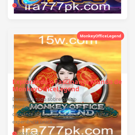
2026-04-19
MonkeyOfficeLegend
Explorando o Fascinante Mundo de
MonkeyOfficeLegend
Descubra tudo sobre o jogo
MonkeyOfficeLegend, desde sua introdução
cativante até as regras que o tornam uma
experiência única.
2026-02-23