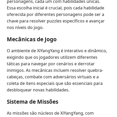
personagens, cada um com habilidades únicas.
Essa escolha inicial é crucial, pois cada habilidade
oferecida por diferentes personagens pode ser a
chave para resolver puzzles específicos e avançar
nos níveis do jogo.
Mecânicas de Jogo
O ambiente de XiYangYang é interativo e dinâmico,
exigindo que os jogadores utilizem diferentes
táticas para navegar por cenários e derrotar
inimigos. As mecânicas incluem resolver quebra-
cabeças, combate com adversários virtuais e a
coleta de itens especiais que são essenciais para
desbloquear novas habilidades.
Sistema de Missões
As missões são núcleos de XiYangYang, com