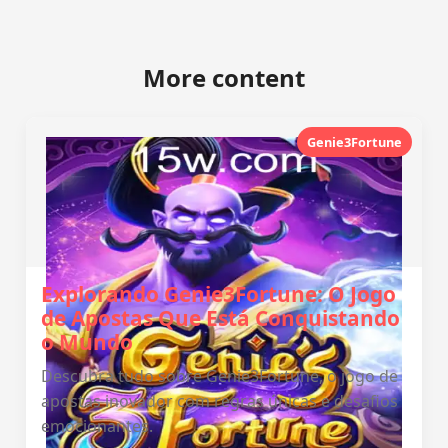
More content
Genie3Fortune
Explorando Genie3Fortune: O Jogo
de Apostas Que Está Conquistando
o Mundo
Descubra tudo sobre Genie3Fortune, o jogo de
apostas inovador com regras únicas e desafios
emocionantes.