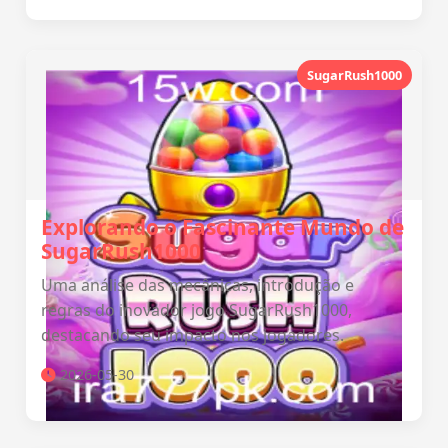
SugarRush1000
Explorando o Fascinante Mundo de
SugarRush1000
Uma análise das mecânicas, introdução e
regras do inovador jogo SugarRush1000,
destacando seu impacto nos jogadores.
2026-05-30