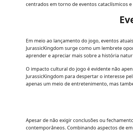
centrados em torno de eventos cataclísmicos e 
Ev
Em meio ao lançamento do jogo, eventos atuai
JurassicKingdom surge como um lembrete oportu
aprender e apreciar mais sobre a história natur
O impacto cultural do jogo é evidente não ape
JurassicKingdom para despertar o interesse pel
apenas um meio de entretenimento, mas també
Apesar de não exigir conclusões ou fechamento
contemporâneos. Combinando aspectos de emoçã