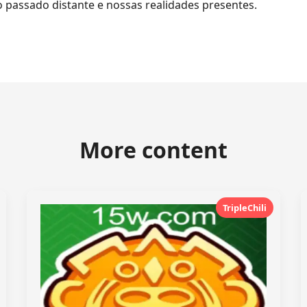
 o passado distante e nossas realidades presentes.
More content
TripleChili