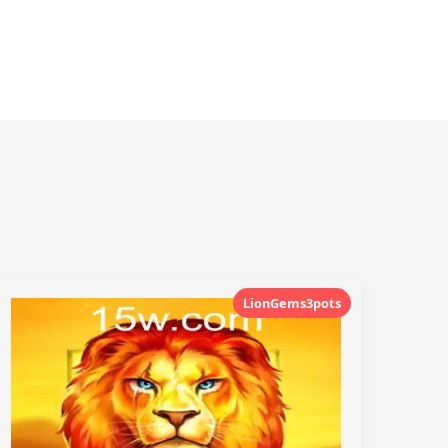
LionGems3pots