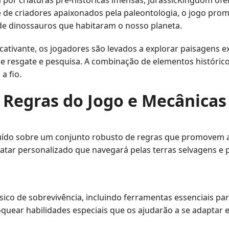
or criaturas pré-históricas imensas, JurassicKingdom ofer
e de criadores apaixonados pela paleontologia, o jogo p
 de dinossauros que habitaram o nosso planeta.
cativante, os jogadores são levados a explorar paisagens e
e resgate e pesquisa. A combinação de elementos históricos
a fio.
Regras do Jogo e Mecânicas
do sobre um conjunto robusto de regras que promovem a est
ar personalizado que navegará pelas terras selvagens e p
ico de sobrevivência, incluindo ferramentas essenciais para
ar habilidades especiais que os ajudarão a se adaptar e 