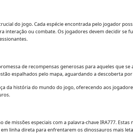
ucial do jogo. Cada espécie encontrada pelo jogador poss
a interação ou combate. Os jogadores devem decidir se fu
essionantes.
promessa de recompensas generosas para aqueles que se av
 estão espalhados pelo mapa, aguardando a descoberta por 
a da história do mundo do jogo, oferecendo aos jogadores
uros.
ão de missões especiais com a palavra-chave IRA777. Estas 
m linha direta para enfrentarem os dinossauros mais leta