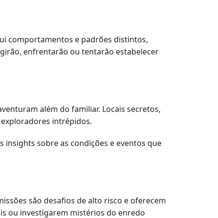
ui comportamentos e padrões distintos,
girão, enfrentarão ou tentarão estabelecer
enturam além do familiar. Locais secretos,
exploradores intrépidos.
 insights sobre as condições e eventos que
missões são desafios de alto risco e oferecem
is ou investigarem mistérios do enredo