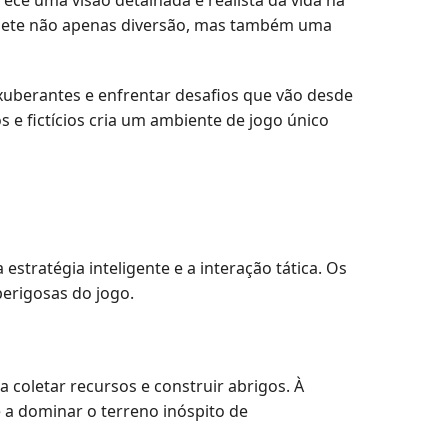
ece uma visão detalhada e realista da vida na
romete não apenas diversão, mas também uma
xuberantes e enfrentar desafios que vão desde
 e fictícios cria um ambiente de jogo único
ratégia inteligente e a interação tática. Os
erigosas do jogo.
 coletar recursos e construir abrigos. À
a dominar o terreno inóspito de