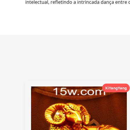
intelectual, refletindo a intrincada dança entre
XiYangYang