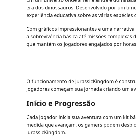
Em um universo onde a Terra ainda é dominada p
era dos dinossauros. Desenvolvido por um tim
experiência educativa sobre as várias espécies
Com gráficos impressionantes e uma narrativa 
a sobrevivência básica até missões complexas d
que mantém os jogadores engajados por horas 
O funcionamento de JurassicKingdom é construí
jogadores começam sua jornada criando um avat
Início e Progressão
Cada jogador inicia sua aventura com um kit bás
medida que avançam, os gamers podem desbloque
JurassicKingdom.