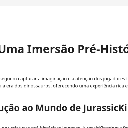
 Uma Imersão Pré-Hist
seguem capturar a imaginação e a atenção dos jogadores 
a era dos dinossauros, oferecendo uma experiência rica e 
ução ao Mundo de Jurassic