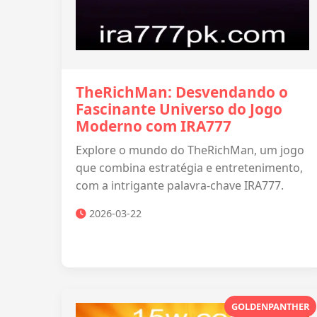
TheRichMan: Desvendando o
Fascinante Universo do Jogo
Moderno com IRA777
Explore o mundo do TheRichMan, um jogo
que combina estratégia e entretenimento,
com a intrigante palavra-chave IRA777.
2026-03-22
GOLDENPANTHER