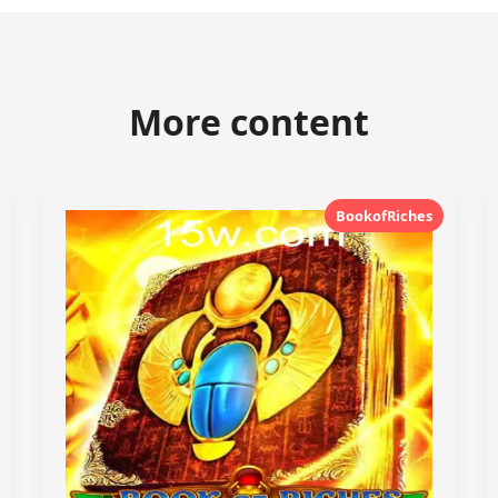
More content
BookofRiches