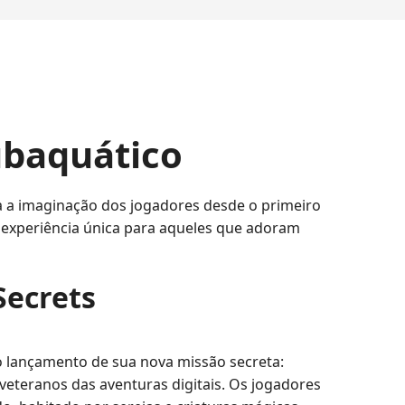
ubaquático
 a imaginação dos jogadores desde o primeiro
 experiência única para aqueles que adoram
ecrets
 lançamento de sua nova missão secreta:
veteranos das aventuras digitais. Os jogadores