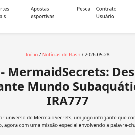
rtes
Apostas
Pesca
Contrato
ais
esportivas
Usuário
Início
/
Notícias de Flash
/ 2026-05-28
 - MermaidSecrets: Des
ante Mundo Subaquát
IRA777
or universo de MermaidSecrets, um jogo intrigante que c
o, agora com uma missão especial envolvendo a palavra-ch