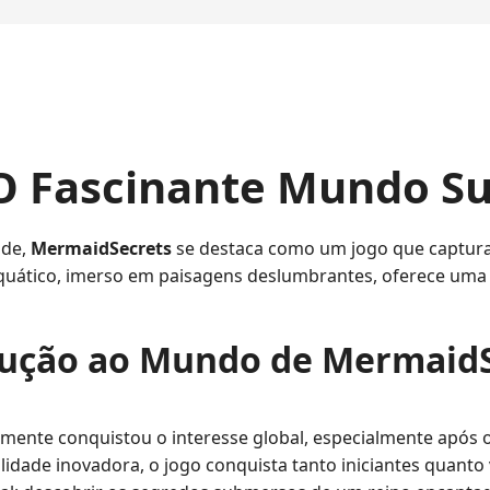
O Fascinante Mundo S
ade,
MermaidSecrets
se destaca como um jogo que captura
baquático, imerso em paisagens deslumbrantes, oferece uma
dução ao Mundo de MermaidS
ente conquistou o interesse global, especialmente após o
idade inovadora, o jogo conquista tanto iniciantes quanto 