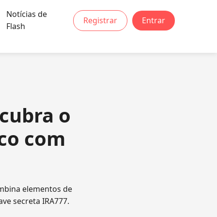
Notícias de
Registrar
Entrar
Flash
cubra o
ico com
ombina elementos de
ave secreta IRA777.