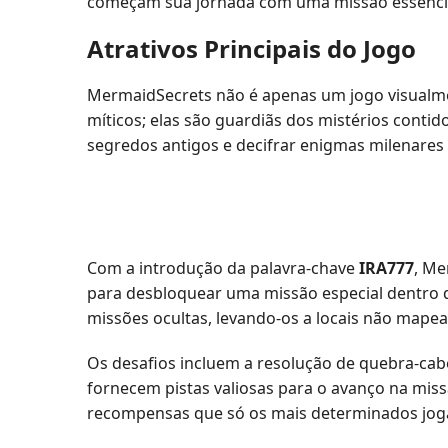
começam sua jornada com uma missão essencial
Atrativos Principais do Jogo
MermaidSecrets não é apenas um jogo visualmen
míticos; elas são guardiãs dos mistérios cont
segredos antigos e decifrar enigmas milenares
Com a introdução da palavra-chave
IRA777
, Me
para desbloquear uma missão especial dentro d
missões ocultas, levando-os a locais não map
Os desafios incluem a resolução de quebra-cab
fornecem pistas valiosas para o avanço na mi
recompensas que só os mais determinados joga