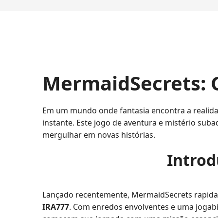
MermaidSecrets: 
Em um mundo onde fantasia encontra a realid
instante. Este jogo de aventura e mistério su
mergulhar em novas histórias.
Intro
Lançado recentemente, MermaidSecrets rapidam
IRA777
. Com enredos envolventes e uma jogabil