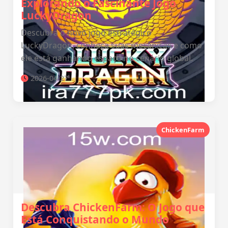
Explorando o Fascinante Jogo
LuckyDragon
Descubra o novo jogo estratégico
LuckyDragon, conheça suas mecânicas e como
ele está ganhando espaço no cenário global.
2026-04-27
ChickenFarm
Descubra ChickenFarm: O Jogo que
Está Conquistando o Mundo