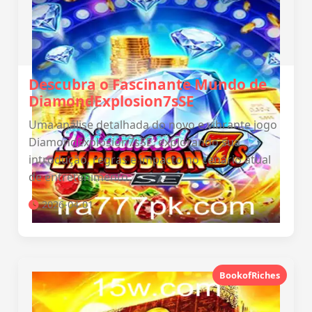
Descubra o Fascinante Mundo de
DiamondExplosion7sSE
Uma análise detalhada do novo e vibrante jogo
DiamondExplosion7sSE, explorando sua
introdução, regras e impacto no cenário atual
de entretenimento.
2026-04-01
BookofRiches