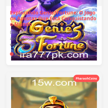
Explorando Genie3Fortune: O Jogo
de Apostas Que Está Conquistando
o Mundo
Descubra tudo sobre Genie3Fortune, o jogo de
apostas inovador com regras únicas e desafios
emocionantes.
2026-04-19
PharaohCoins