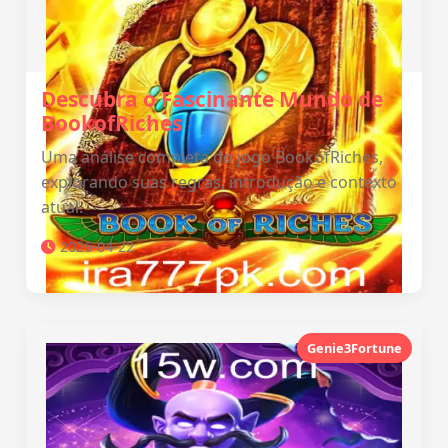
Descubra o Fascinante Mundo de
BookofRiches
Uma análise completa do jogo BookofRiches,
explorando suas regras, introdução e contexto
atual.
2026-04-22
Genie3Fortune