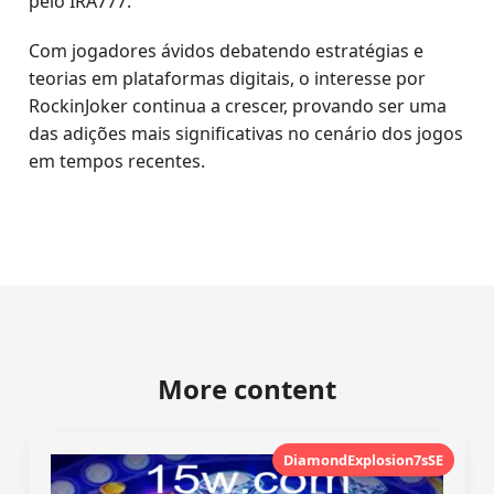
pelo IRA777.
Com jogadores ávidos debatendo estratégias e
teorias em plataformas digitais, o interesse por
RockinJoker continua a crescer, provando ser uma
das adições mais significativas no cenário dos jogos
em tempos recentes.
More content
DiamondExplosion7sSE