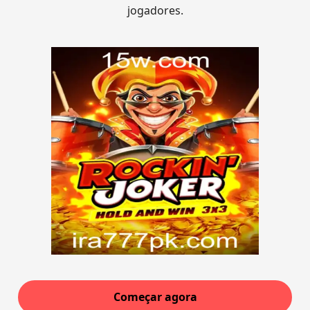
jogadores.
Começar agora