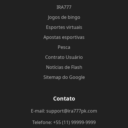
IRA777
Jogos de bingo
Esportes virtuais
Apostas esportivas
Pesca
Contrato Usuário
Notícias de Flash
Sitemap do Google
Contato
E-mail: support@ira777pk.com
Telefone: +55 (11) 99999-9999